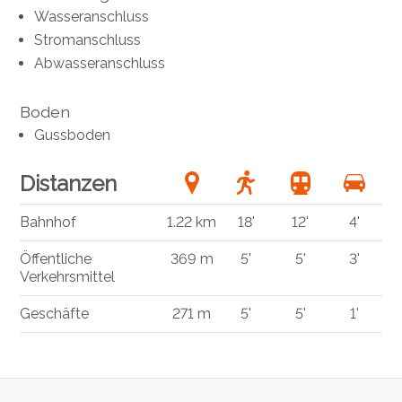
Wasseranschluss
Stromanschluss
Abwasseranschluss
Boden
Gussboden
Distanzen
Bahnhof
1.22 km
18'
12'
4'
Öffentliche
369 m
5'
5'
3'
Verkehrsmittel
Geschäfte
271 m
5'
5'
1'