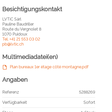
Besichtigungskontakt
LVTiC Sàrl
Pauline Baudriller
Route du Vergnolet 8
1070 Puidoux
Tel.
+41 21 553 03 02
pb@lvtic.ch
Multimediadatei(en)
Plan bureaux 1er étage côté montagne.pdf
Angaben
Referenz
5288269
Verfügbarkeit
Sofort