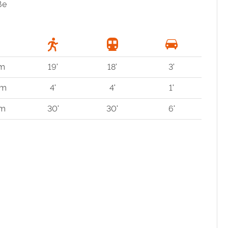
ße
km
19'
18'
3'
 m
4'
4'
1'
km
30'
30'
6'