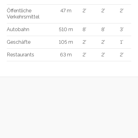
Öffentliche
47 m
2'
2'
2'
Verkehrsmittel
Autobahn
510 m
8'
8'
3'
Geschäfte
105 m
2'
2'
1'
Restaurants
63 m
2'
2'
2'