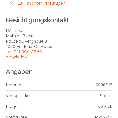
Zu Favoriten hinzufügen
Besichtigungskontakt
LVTiC Sàrl
Mathieu Bedini
Route du Vergnolet 8
1070 Puidoux-Chexbres
Tel.
021 909 02 53
mb@lvtic.ch
Angaben
Referenz
5936617
Verfügbarkeit
Sofort
Etage
2. Stock
Wertquote
M26-257