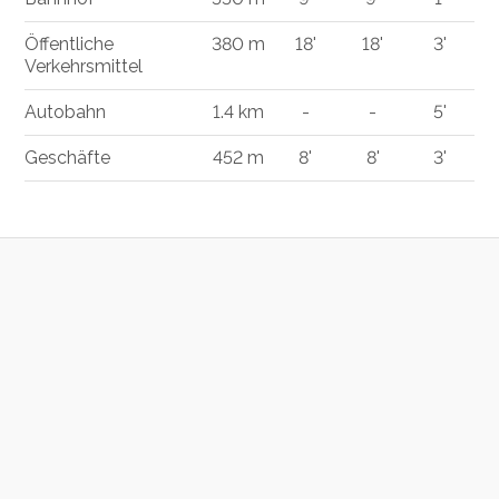
Öffentliche
380 m
18'
18'
3'
Verkehrsmittel
Autobahn
1.4 km
-
-
5'
Geschäfte
452 m
8'
8'
3'