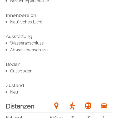
Besucherparkplätze
Innenbereich
Natürliches Licht
Ausstattung
Wasseranschluss
Abwasseranschluss
Boden
Gussboden
Zustand
Neu
Distanzen
Bahnhof
550 m
9'
9'
1'