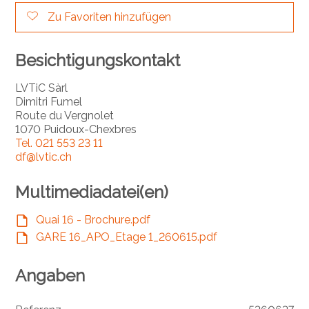
Zu Favoriten hinzufügen
Besichtigungskontakt
LVTiC Sàrl
Dimitri Fumel
Route du Vergnolet
1070 Puidoux-Chexbres
Tel.
021 553 23 11
df@lvtic.ch
Multimediadatei(en)
Quai 16 - Brochure.pdf
GARE 16_APO_Etage 1_260615.pdf
Angaben