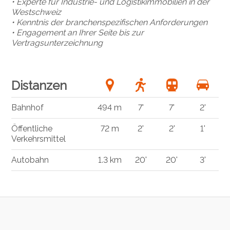
• Experte für Industrie- und Logistikimmobilien in der
Westschweiz
• Kenntnis der branchenspezifischen Anforderungen
• Engagement an Ihrer Seite bis zur
Vertragsunterzeichnung
Distanzen
Bahnhof
494 m
7'
7'
2'
Öffentliche
72 m
2'
2'
1'
Verkehrsmittel
Autobahn
1.3 km
20'
20'
3'