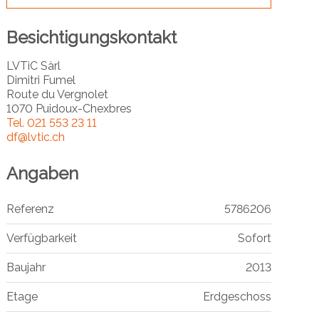
Besichtigungskontakt
LVTiC Sàrl
Dimitri Fumel
Route du Vergnolet
1070 Puidoux-Chexbres
Tel.
021 553 23 11
df@lvtic.ch
Angaben
Referenz
5786206
Verfügbarkeit
Sofort
Baujahr
2013
Etage
Erdgeschoss