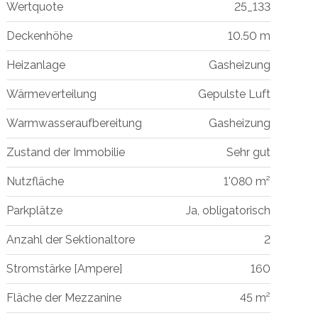
Wertquote
25_133
Deckenhöhe
10.50 m
Heizanlage
Gasheizung
Wärmeverteilung
Gepulste Luft
Warmwasseraufbereitung
Gasheizung
Zustand der Immobilie
Sehr gut
Nutzfläche
1'080 m²
Parkplätze
Ja, obligatorisch
Anzahl der Sektionaltore
2
Stromstärke [Ampere]
160
Fläche der Mezzanine
45 m²