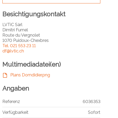
Besichtigungskontakt
LVTiC Sàrl
Dimitri Fumel
Route du Vergnolet
1070 Puidoux-Chexbres
Tel.
021 553 23 11
df@lvtic.ch
Multimediadatei(en)
Plans Domdidier.png
Angaben
Referenz
6036353
Verfügbarkeit
Sofort