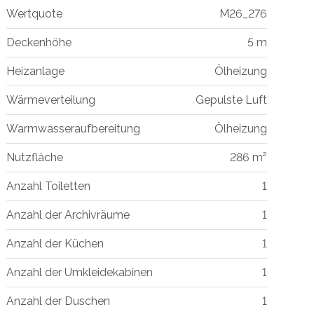
Wertquote
M26_276
Deckenhöhe
5 m
Heizanlage
Ölheizung
Wärmeverteilung
Gepulste Luft
Warmwasseraufbereitung
Ölheizung
Nutzfläche
286 m²
Anzahl Toiletten
1
Anzahl der Archivräume
1
Anzahl der Küchen
1
Anzahl der Umkleidekabinen
1
Anzahl der Duschen
1