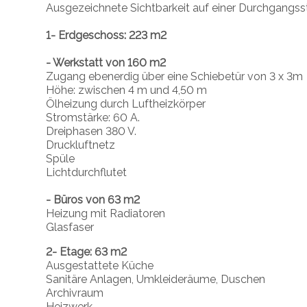
Ausgezeichnete Sichtbarkeit auf einer Durchgangss
1- Erdgeschoss: 223 m2
- Werkstatt von 160 m2
Zugang ebenerdig über eine Schiebetür von 3 x 3m
Höhe: zwischen 4 m und 4,50 m
Ölheizung durch Luftheizkörper
Stromstärke: 60 A.
Dreiphasen 380 V.
Druckluftnetz
Spüle
Lichtdurchflutet
- Büros von 63 m2
Heizung mit Radiatoren
Glasfaser
2- Etage: 63 m2
Ausgestattete Küche
Sanitäre Anlagen, Umkleideräume, Duschen
Archivraum
Heizwerk