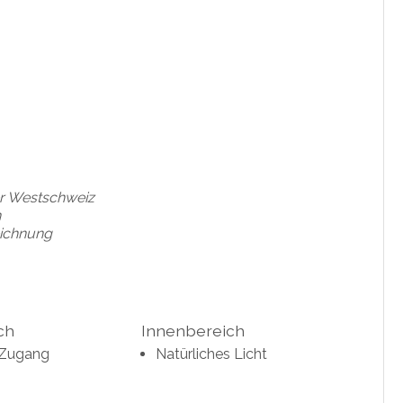
der Westschweiz
n
eichnung
ch
Innenbereich
 Zugang
Natürliches Licht