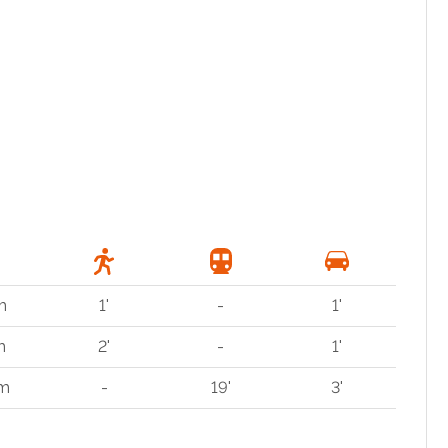
m
1'
-
1'
m
2'
-
1'
km
-
19'
3'