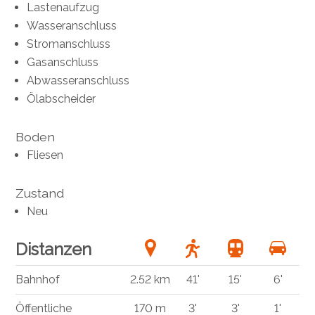
Lastenaufzug
Wasseranschluss
Stromanschluss
Gasanschluss
Abwasseranschluss
Ölabscheider
Boden
Fliesen
Zustand
Neu
Distanzen
Bahnhof
2.52 km
41'
15'
6'
Öffentliche
170 m
3'
3'
1'