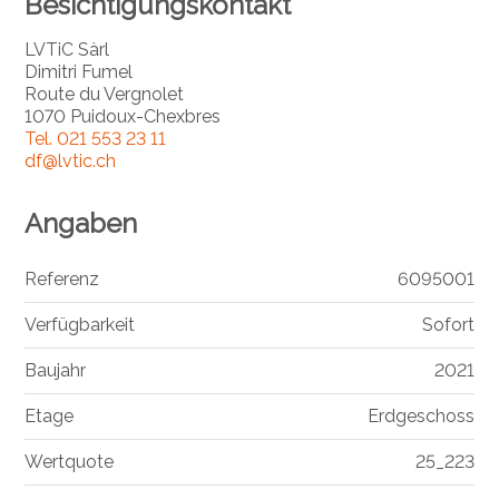
Besichtigungskontakt
LVTiC Sàrl
Dimitri Fumel
Route du Vergnolet
1070 Puidoux-Chexbres
Tel.
021 553 23 11
df@lvtic.ch
Angaben
Referenz
6095001
Verfügbarkeit
Sofort
Baujahr
2021
Etage
Erdgeschoss
Wertquote
25_223