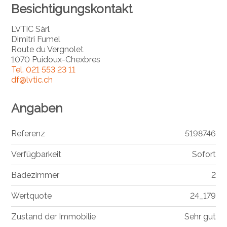
Besichtigungskontakt
LVTiC Sàrl
Dimitri Fumel
Route du Vergnolet
1070 Puidoux-Chexbres
Tel.
021 553 23 11
df@lvtic.ch
Angaben
Referenz
5198746
Verfügbarkeit
Sofort
Badezimmer
2
Wertquote
24_179
Zustand der Immobilie
Sehr gut