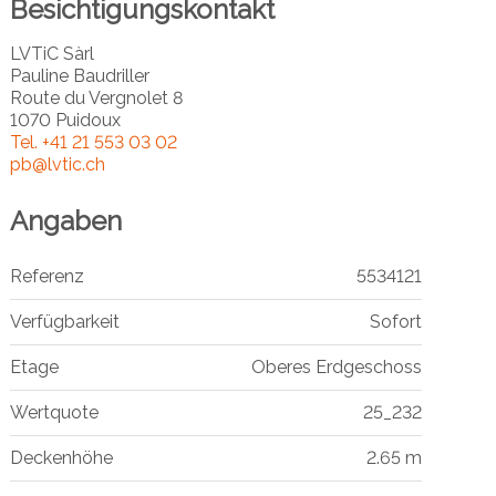
Besichtigungskontakt
LVTiC Sàrl
Pauline Baudriller
Route du Vergnolet 8
1070 Puidoux
Tel.
+41 21 553 03 02
pb@lvtic.ch
Angaben
Referenz
5534121
Verfügbarkeit
Sofort
Etage
Oberes Erdgeschoss
Wertquote
25_232
Deckenhöhe
2.65 m