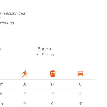
der Westschweiz
n
eichnung
h
Boden
Fliesen
km
31'
17'
8'
 m
5'
5'
1'
 m
9'
9'
4'