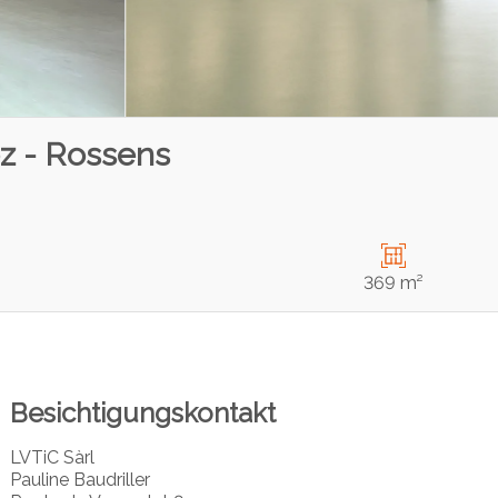
oz - Rossens
369 m²
Besichtigungskontakt
LVTiC Sàrl
Pauline Baudriller