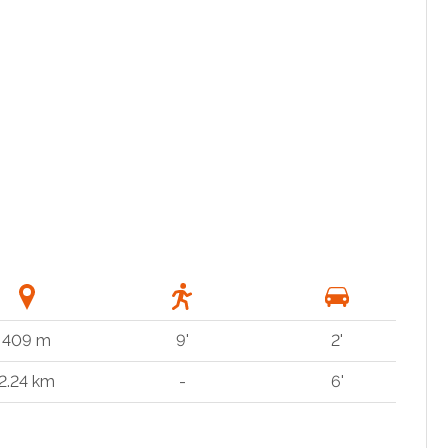
409 m
9'
2'
2.24 km
-
6'