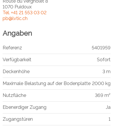
Route du Vergnolet 8
1070 Puidoux
Tel.
+41 21 553 03 02
pb@lvtic.ch
Angaben
Referenz
5401959
Verfügbarkeit
Sofort
Deckenhöhe
3 m
Maximale Belastung auf der Bodenplatte
2000 kg
Nutzfläche
369 m²
Ebenerdiger Zugang
Ja
Zugangstüren
1