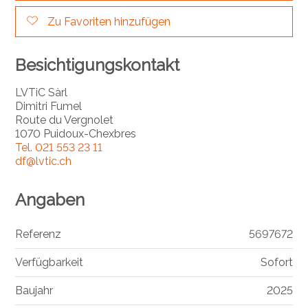
Zu Favoriten hinzufügen
Besichtigungskontakt
LVTiC Sàrl
Dimitri Fumel
Route du Vergnolet
1070 Puidoux-Chexbres
Tel.
021 553 23 11
df@lvtic.ch
Angaben
Referenz
5697672
Verfügbarkeit
Sofort
Baujahr
2025