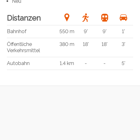
Neu
Distanzen
Bahnhof
550 m
9'
9'
1'
Öffentliche
380 m
18'
18'
3'
Verkehrsmittel
Autobahn
1.4 km
-
-
5'