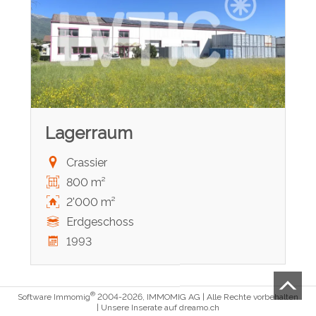
Lagerraum
Crassier
800 m²
2'000 m²
Erdgeschoss
1993
®
Software Immomig
2004-2026, IMMOMIG AG | Alle Rechte vorbehalten
| Unsere Inserate auf
dreamo.ch