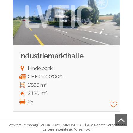
Industriemarkthalle
Hindelbank
CHF 2'900'000.-
1'895 m²
3'120 m²
25
®
Software Immomig
2004-2026, IMMOMIG AG | Alle Rechte vorbehalten
| Unsere Inserate auf
dreamo.ch