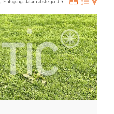
g:
Einfügungsdatum absteigend