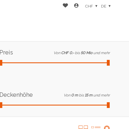
CHF
DE
Preis
Von
CHF 0.-
bis
50 Mio
und mehr
Deckenhöhe
Von
0 m
bis
15 m
und mehr