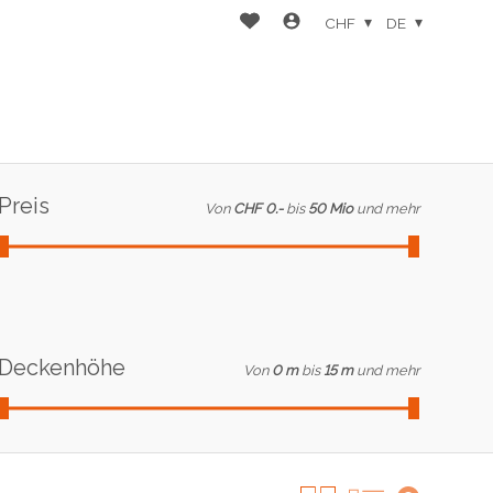
CHF
DE
Preis
Von
CHF 0.-
bis
50 Mio
und mehr
Deckenhöhe
Von
0 m
bis
15 m
und mehr