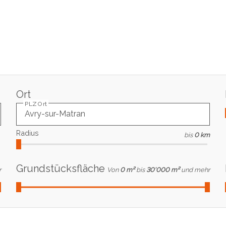
Ort
PLZ Ort
Radius
bis
0 km
Grundstücksfläche
r
Von
0 m²
bis
30'000 m²
und mehr