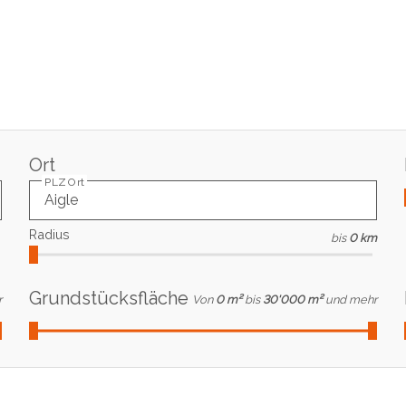
Ort
PLZ Ort
Radius
bis
0 km
Grundstücksfläche
r
Von
0 m²
bis
30'000 m²
und mehr