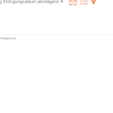
g:
Einfügungsdatum absteigend
uf
dreamo.ch