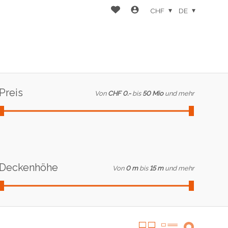
CHF
DE
Preis
Von
CHF 0.-
bis
50 Mio
und mehr
Deckenhöhe
Von
0 m
bis
15 m
und mehr