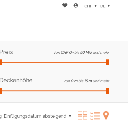
CHF
DE
Preis
Von
CHF 0.-
bis
50 Mio
und mehr
Deckenhöhe
Von
0 m
bis
15 m
und mehr
g:
Einfügungsdatum absteigend