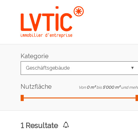
Kategorie
Geschäftsgebäude
Nutzfläche
Von
0 m²
bis
5'000 m²
und meh
1
Resultate