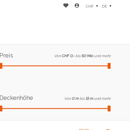
CHF
DE
Preis
Von
CHF 0.-
bis
50 Mio
und mehr
Deckenhöhe
Von
0 m
bis
15 m
und mehr