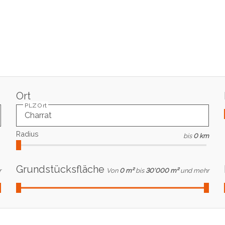
Ort
PLZ Ort
Radius
bis
0 km
Grundstücksfläche
r
Von
0 m²
bis
30'000 m²
und mehr