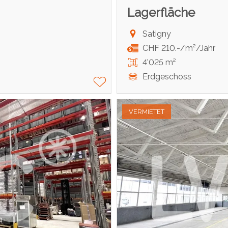
Lagerfläche
Satigny
CHF 210.-/m²/Jahr
4'025 m²
Erdgeschoss
VERMIETET