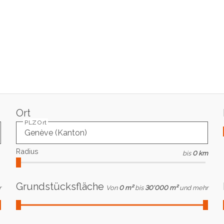
Ort
PLZ Ort
Radius
bis
0 km
Grundstücksfläche
r
Von
0 m²
bis
30'000 m²
und mehr