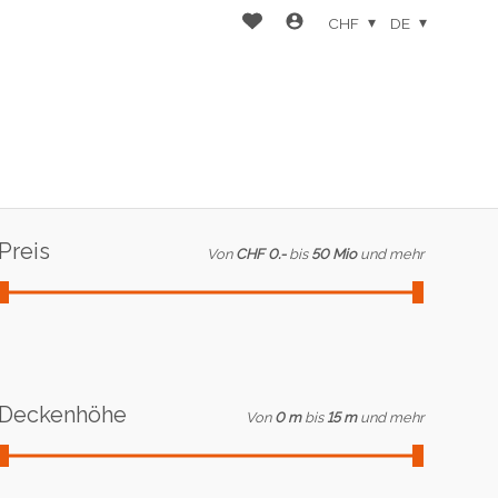
CHF
DE
Preis
Von
CHF 0.-
bis
50 Mio
und mehr
Deckenhöhe
Von
0 m
bis
15 m
und mehr