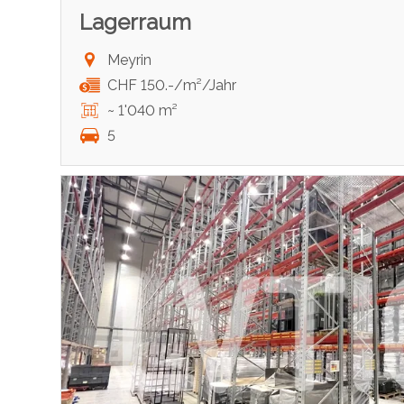
Lagerraum
Meyrin
CHF 150.-/m²/Jahr
~ 1'040 m²
5