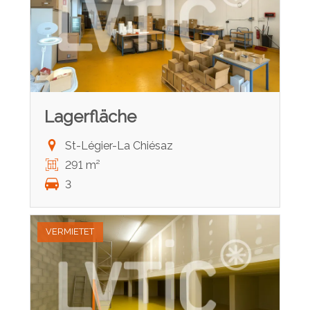
Lagerfläche
St-Légier-La Chiésaz
291 m²
3
VERMIETET