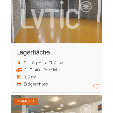
Lagerfläche
St-Légier-La Chiésaz
CHF 140.-/m²/Jahr
315 m²
Erdgeschoss
VERMIETET