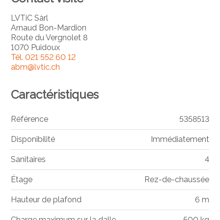
LVTiC Sàrl
Arnaud Bon-Mardion
Route du Vergnolet 8
1070 Puidoux
Tél.
021 552 60 12
abm@lvtic.ch
Caractéristiques
Référence
5358513
Disponibilité
Immédiatement
Sanitaires
4
Étage
Rez-de-chaussée
Hauteur de plafond
6 m
Charge maximum sur la dalle
500 kg