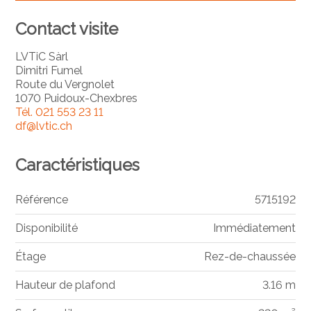
Contact visite
LVTiC Sàrl
Dimitri Fumel
Route du Vergnolet
1070 Puidoux-Chexbres
Tél.
021 553 23 11
df@lvtic.ch
Caractéristiques
Référence
5715192
Disponibilité
Immédiatement
Étage
Rez-de-chaussée
Hauteur de plafond
3.16 m