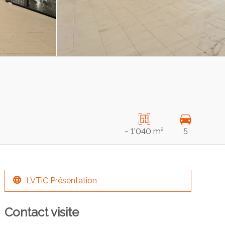
~ 1'040 m²
5
LVTiC Présentation
Contact visite