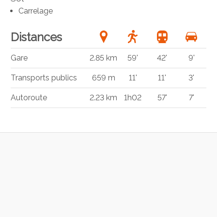
Carrelage
Distances
Gare
2.85 km
59'
42'
9'
Transports publics
659 m
11'
11'
3'
Autoroute
2.23 km
1h02
57'
7'