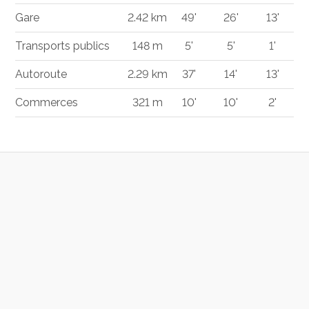
Gare
2.42 km
49'
26'
13'
Transports publics
148 m
5'
5'
1'
Autoroute
2.29 km
37'
14'
13'
Commerces
321 m
10'
10'
2'