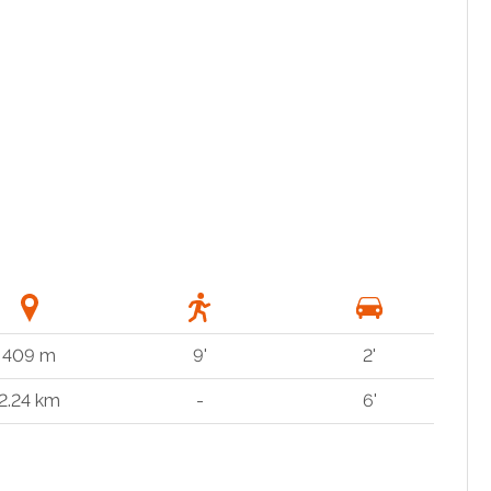
409 m
9'
2'
2.24 km
-
6'