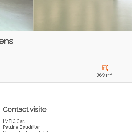
sens
369 m²
Contact visite
LVTiC Sàrl
Pauline Baudriller