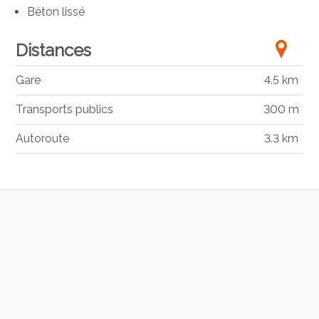
Béton lissé
Distances
Gare
4.5 km
Transports publics
300 m
Autoroute
3.3 km