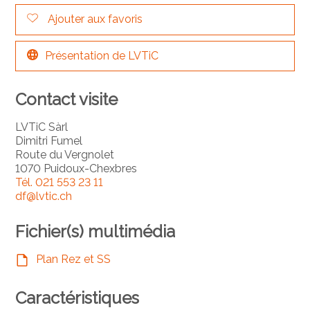
Ajouter aux favoris
Présentation de LVTiC
Contact visite
LVTiC Sàrl
Dimitri Fumel
Route du Vergnolet
1070 Puidoux-Chexbres
Tél.
021 553 23 11
df@lvtic.ch
Fichier(s) multimédia
Plan Rez et SS
Caractéristiques