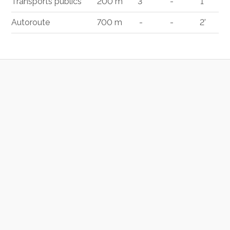
Transports publics
200 m
3'
-
1'
Autoroute
700 m
-
-
2'