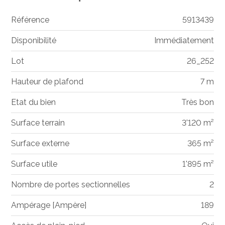
Référence
5913439
Disponibilité
Immédiatement
Lot
26_252
Hauteur de plafond
7 m
Etat du bien
Très bon
Surface terrain
3'120 m²
Surface externe
365 m²
Surface utile
1'895 m²
Nombre de portes sectionnelles
2
Ampérage [Ampère]
189