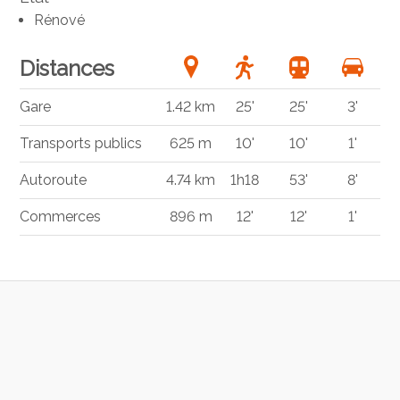
Rénové
Distances
Gare
1.42 km
25'
25'
3'
Transports publics
625 m
10'
10'
1'
Autoroute
4.74 km
1h18
53'
8'
Commerces
896 m
12'
12'
1'