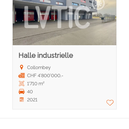
Halle industrielle
Collombey
CHF 4'800'000.-
1'710 m²
40
2021
®
Logiciel Immomig
2004-2026 par IMMOMIG SA | Tous droits réservés |
Nos annonces sur
dreamo.ch