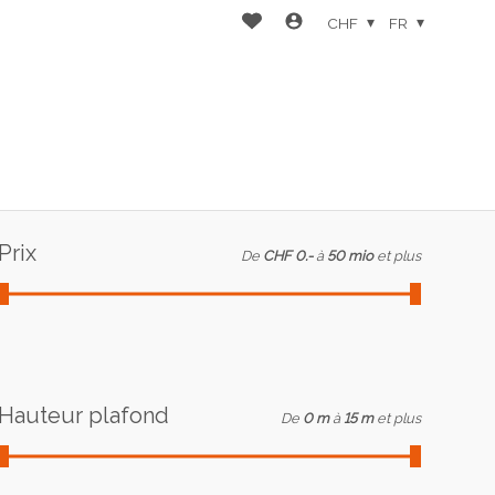
CHF
FR
Prix
De
CHF 0.-
à
50 mio
et plus
Hauteur plafond
De
0 m
à
15 m
et plus