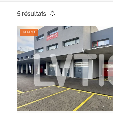
5
résultats
VENDU