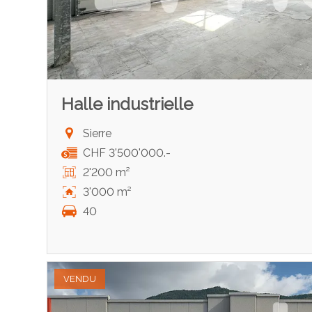
Halle industrielle
Sierre
CHF 3'500'000.-
2'200 m²
3'000 m²
40
VENDU