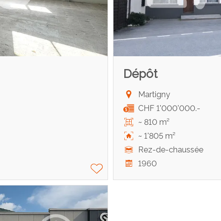
Dépôt
Martigny
CHF 1'000'000.-
~ 810 m²
~ 1'805 m²
Rez-de-chaussée
1960