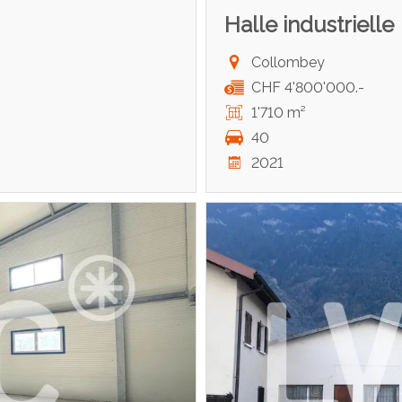
Halle industrielle
Collombey
CHF 4'800'000.-
1'710 m²
40
2021