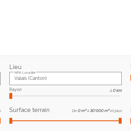
Lieu
NPA Localité
Rayon
à
0 km
Surface terrain
s
De
0 m²
à
30'000 m²
et plus