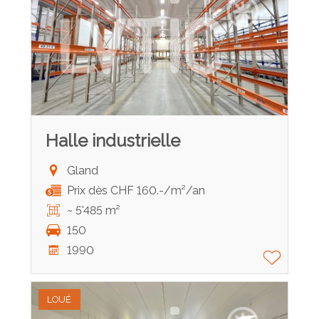
Halle industrielle
Gland
Prix dès CHF 160.-/m²/an
~ 5'485 m²
150
1990
LOUÉ