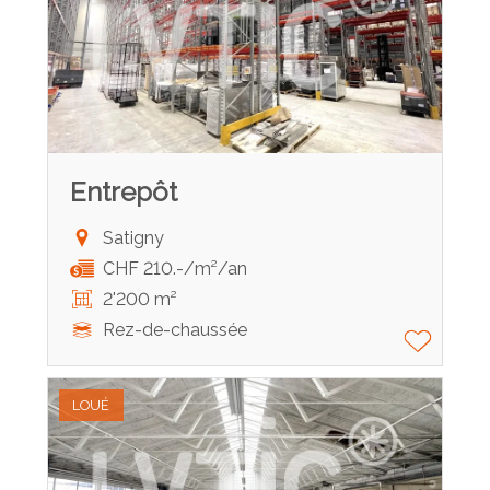
Entrepôt
Satigny
CHF 210.-/m²/an
2'200 m²
Rez-de-chaussée
LOUÉ