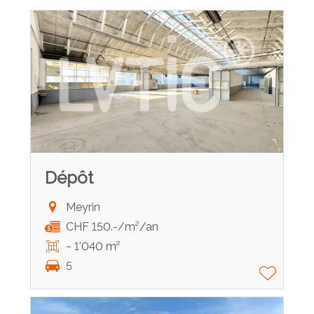
Dépôt
Meyrin
CHF 150.-/m²/an
~ 1'040 m²
5