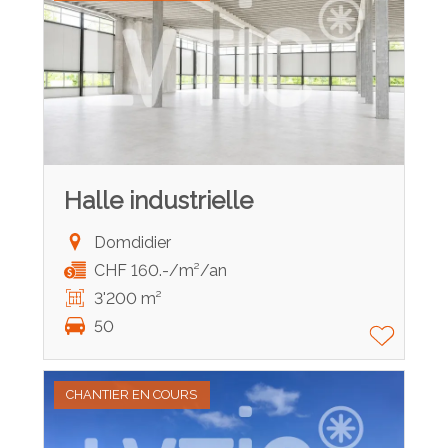
Halle industrielle
Domdidier
CHF 160.-/m²/an
3'200 m²
50
CHANTIER EN COURS