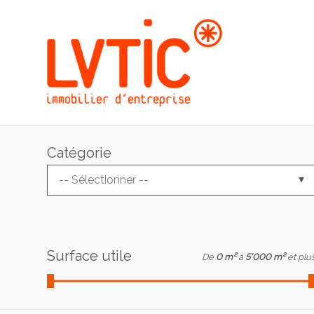
Catégorie
-- Sélectionner --
Surface utile
De
0 m²
à
5'000 m²
et plu