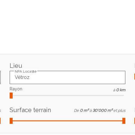
Lieu
NPA Localité
Rayon
à
0 km
Surface terrain
s
De
0 m²
à
30'000 m²
et plus