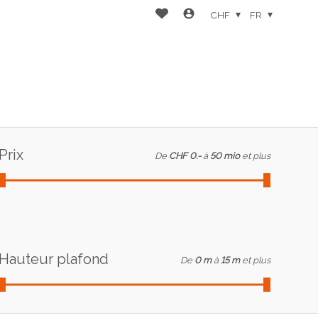
CHF
FR
Prix
De
CHF 0.-
à
50 mio
et plus
Hauteur plafond
De
0 m
à
15 m
et plus